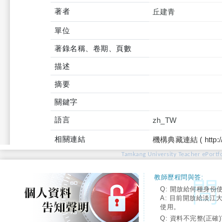
著者
丘建青
單位
著錄名稱、卷期、頁數
描述
摘要
關鍵字
語言
zh_TW
相關連結
機構典藏連結 ( http://tku
Tamkang University Teacher ePortfo
教師歷程問與答:
Q: 開放給何種身份
A: 目前開放給淡江
使用。
Q: 資料不完整(正確)