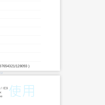
987654321/128093 )
KU
:
 / IE9
ox
me