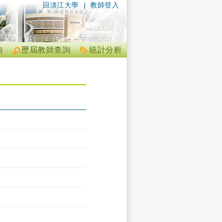
回淡江大學
|
教師登入
詢
歷屆教師查詢
統計分析