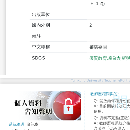
IF=1.2))
出版單位
國內外別
2
備註
中文職稱
審稿委員
SDGS
優質教育,產業創新
Tamkang University Teacher ePortfo
教師歷程問與答:
Q: 開放給何種身份
A: 目前開放給淡江
使用。
Q: 資料不完整(正確)
A: 教師歷程系統介
系統維護:
資訊處
含某些「CSV匯入