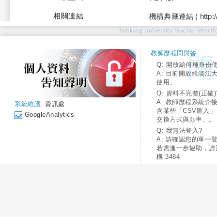
相關連結
機構典藏連結 ( http://tku
Tamkang University Teacher ePortfo
教師歷程問與答:
Q: 開放給何種身份
A: 目前開放給淡江
使用。
Q: 資料不完整(正確)
A: 教師歷程系統介
系統維護:
資訊處
含某些「CSV匯入
GoogleAnalytics
交換方式與頻率。。
Q: 我無法登入?
A: 請確認您的單一
若需進一步協助，請
機:3484