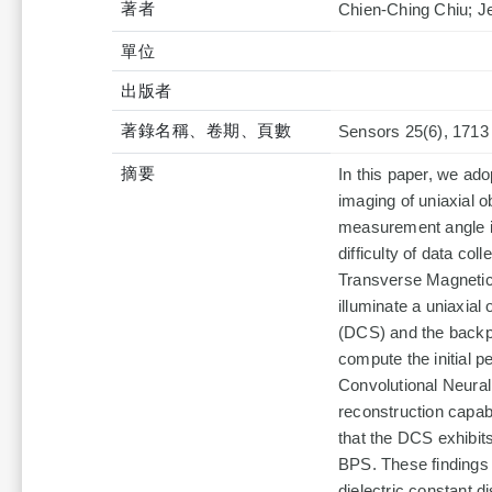
著者
Chien-Ching Chiu; J
單位
出版者
著錄名稱、卷期、頁數
Sensors 25(6), 1713
摘要
In this paper, we adop
imaging of uniaxial o
measurement angle in
difficulty of data co
Transverse Magnetic
illuminate a uniaxia
(DCS) and the backp
compute the initial pe
Convolutional Neura
reconstruction capabi
that the DCS exhibit
BPS. These findings 
dielectric constant di