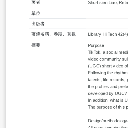
著者
Shu-hsien Liao; Ret
單位
出版者
著錄名稱、卷期、頁數
Library Hi Tech 42(4
摘要
Purpose
TikTok, a social medi
video community suit
(UGC) short video of
Following the rhythm
talents, life records
the profiles and pre
developed by UGC? W
In addition, what is 
The purpose of this 
Design/methodology
All questionnaire ite