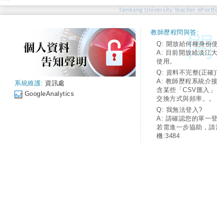
Tamkang University Teacher ePortfo
教師歷程問與答:
Q: 開放給何種身份
A: 目前開放給淡江
使用。
Q: 資料不完整(正確)
A: 教師歷程系統介
系統維護:
資訊處
含某些「CSV匯入
GoogleAnalytics
交換方式與頻率。。
Q: 我無法登入?
A: 請確認您的單一
若需進一步協助，請
機:3484