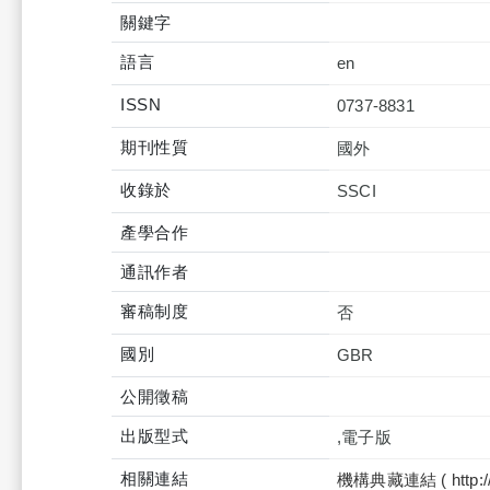
關鍵字
語言
en
ISSN
0737-8831
期刊性質
國外
收錄於
產學合作
通訊作者
審稿制度
否
國別
GBR
公開徵稿
出版型式
,電子版
相關連結
機構典藏連結 ( http://tku