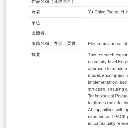
作品名稱（其他語言）
著者
Yu-Ching Tseng; Yi-
單位
出版者
著錄名稱、卷期、頁數
Electronic Journal of
摘要
This research explor
university-level Engl
approach to academic
model, encompassing
implementation, and 
structure, ensuring 
Technological Pedag
facilitates the effec
AI capabilities with 
experience. TPACK gu
is contextually rele