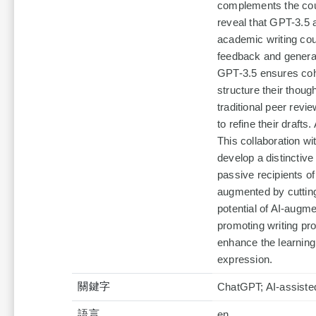
complements the cour
reveal that GPT-3.5 
academic writing cou
feedback and generat
GPT-3.5 ensures cohe
structure their though
traditional peer revi
to refine their draft
This collaboration wi
develop a distinctive
passive recipients of
augmented by cutting
potential of AI-augme
promoting writing pro
enhance the learning
expression.
關鍵字
ChatGPT; AI-assisted
語言
en