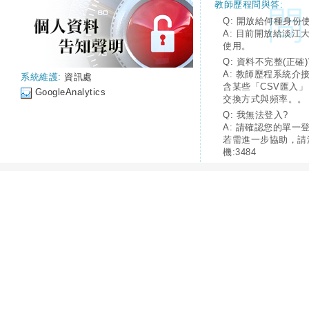
教師歷程問與答:
Q: 開放給何種身份
A: 目前開放給淡江
使用。
Q: 資料不完整(正確)
A: 教師歷程系統介
系統維護:
資訊處
含某些「CSV匯入
GoogleAnalytics
交換方式與頻率。。
Q: 我無法登入?
A: 請確認您的單一
若需進一步協助，請
機:3484