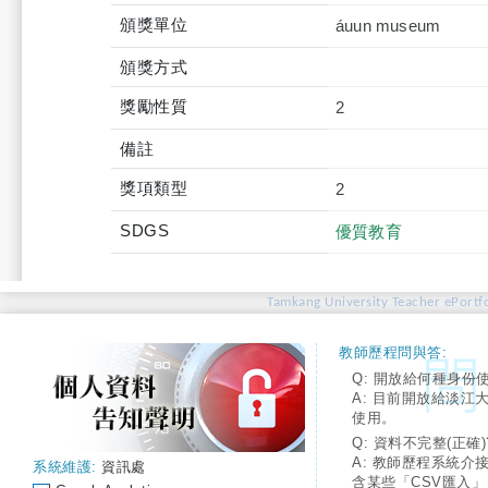
頒獎單位
áuun museum
頒獎方式
獎勵性質
2
備註
獎項類型
2
SDGS
優質教育
Tamkang University Teacher ePortfo
教師歷程問與答:
Q: 開放給何種身份
A: 目前開放給淡江
使用。
Q: 資料不完整(正確)
A: 教師歷程系統介
系統維護:
資訊處
含某些「CSV匯入