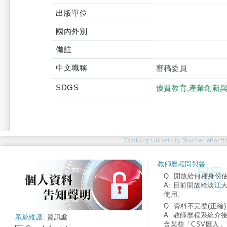
出版單位
國內外別
備註
中文職稱
審稿委員
SDGS
優質教育,產業創新
Tamkang University Teacher ePortfo
教師歷程問與答:
Q: 開放給何種身份
A: 目前開放給淡江
使用。
Q: 資料不完整(正確)
A: 教師歷程系統介
系統維護:
資訊處
含某些「CSV匯入