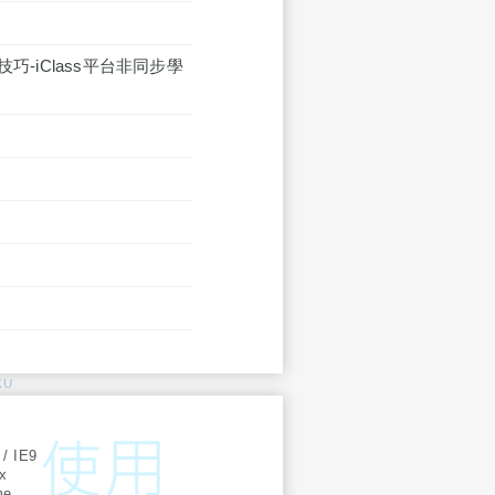
-iClass平台非同步學
KU
:
 / IE9
ox
me