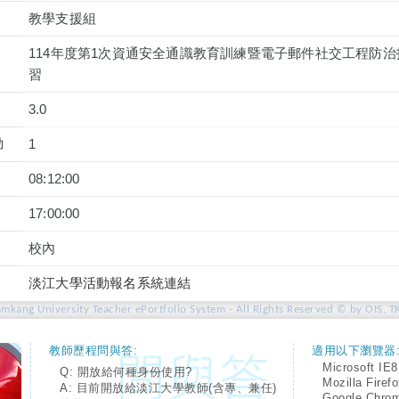
教學支援組
114年度第1次資通安全通識教育訓練暨電子郵件社交工程防治技巧
習
3.0
動
1
08:12:00
17:00:00
校內
淡江大學活動報名系統連結
amkang University Teacher ePortfolio System - All Rights Reserved © by OIS, T
教師歷程問與答:
適用以下瀏覽器
Microsoft IE8
Q: 開放給何種身份使用?
Mozilla Firef
A: 目前開放給淡江大學教師(含專、兼任)
Google Chro