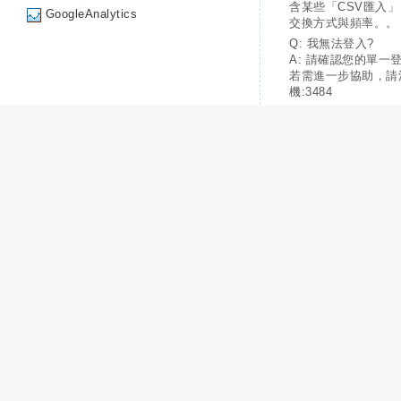
含某些「CSV匯入
GoogleAnalytics
交換方式與頻率。。
Q: 我無法登入?
A: 請確認您的單一
若需進一步協助，請
機:3484