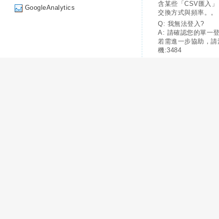
含某些「CSV匯入
GoogleAnalytics
交換方式與頻率。。
Q: 我無法登入?
A: 請確認您的單一
若需進一步協助，請
機:3484