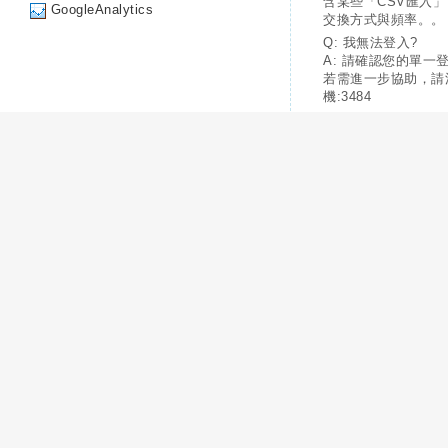
含某些「CSV匯入
GoogleAnalytics
交換方式與頻率。。
Q: 我無法登入?
A: 請確認您的單一
若需進一步協助，請
機:3484