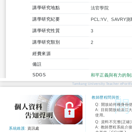
講學研究地點
法官學院
講學研究紀要
PCL:YV、SAVRY
講學研究性質
3
講學研究類別
2
經費來源
備註
SDGS
和平正義與有力的制
Tamkang University Teacher ePortfo
教師歷程問與答:
Q: 開放給何種身份
A: 目前開放給淡江
使用。
Q: 資料不完整(正確)
A: 教師歷程系統介
系統維護:
資訊處