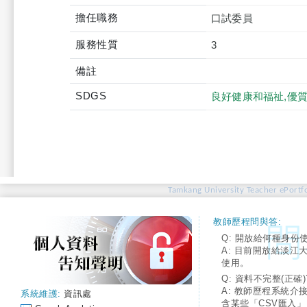
擔任職務
口試委員
服務性質
3
備註
SDGS
良好健康和福祉,優質
Tamkang University Teacher ePortfo
教師歷程問與答:
Q: 開放給何種身份
A: 目前開放給淡江
使用。
Q: 資料不完整(正確)
A: 教師歷程系統介
系統維護:
資訊處
含某些「CSV匯入