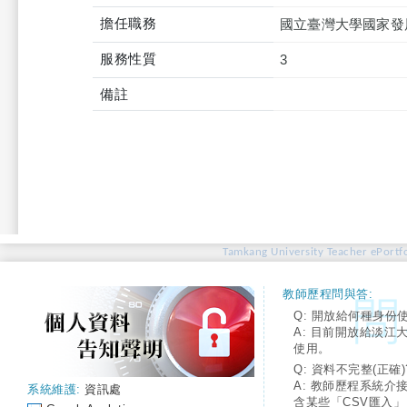
擔任職務
國立臺灣大學國家發
服務性質
3
備註
Tamkang University Teacher ePortfo
教師歷程問與答:
Q: 開放給何種身份
A: 目前開放給淡江
使用。
Q: 資料不完整(正確)
A: 教師歷程系統介
系統維護:
資訊處
含某些「CSV匯入