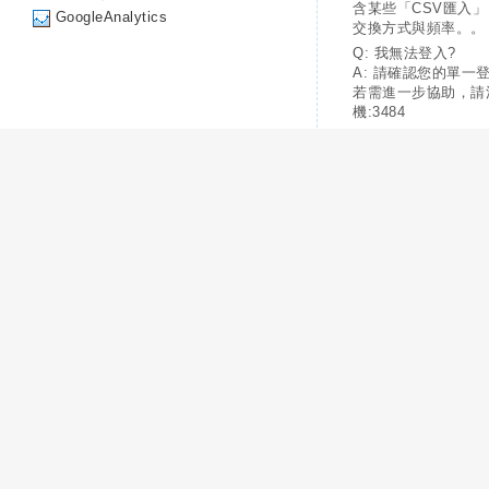
含某些「CSV匯入
GoogleAnalytics
交換方式與頻率。。
Q: 我無法登入?
A: 請確認您的單一
若需進一步協助，請
機:3484