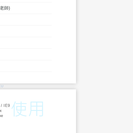
老師)
KU
:
 / IE9
ox
me