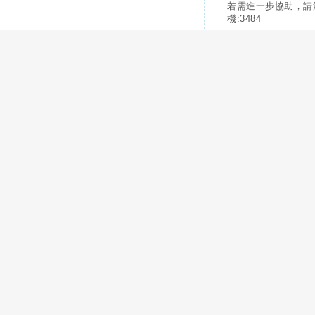
若需進一步協助，請
機:3484