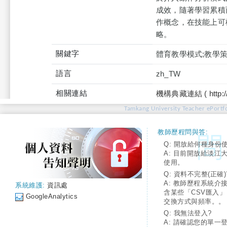
成效，隨著學習累積
作概念，在技能上可
略。
關鍵字
體育教學模式;教學策
語言
zh_TW
相關連結
機構典藏連結 ( http://tku
Tamkang University Teacher ePortfo
教師歷程問與答:
Q: 開放給何種身份
A: 目前開放給淡江
使用。
Q: 資料不完整(正確)
A: 教師歷程系統介
系統維護:
資訊處
含某些「CSV匯入
GoogleAnalytics
交換方式與頻率。。
Q: 我無法登入?
A: 請確認您的單一