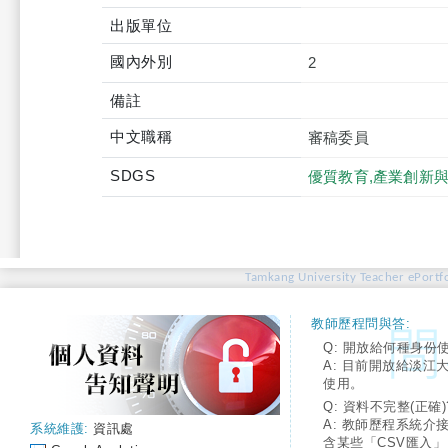
出版單位
國內外別
2
備註
中文職稱
審稿委員
SDGS
優質教育,產業創新
Tamkang University Teacher ePortfo
教師歷程問與答:
Q: 開放給何種身份
A: 目前開放給淡江
使用。
Q: 資料不完整(正確)
A: 教師歷程系統介
系統維護:
資訊處
含某些「CSV匯入