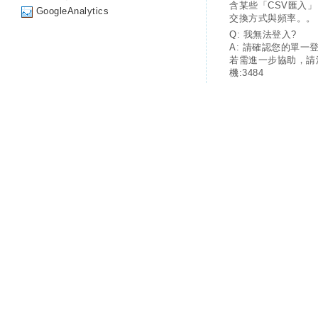
含某些「CSV匯入
GoogleAnalytics
交換方式與頻率。。
Q: 我無法登入?
A: 請確認您的單一
若需進一步協助，請
機:3484