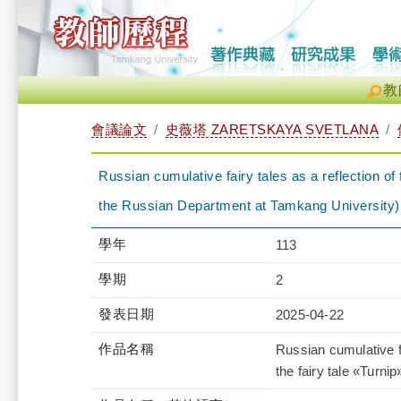
教
會議論文
史薇塔 ZARETSKAYA SVETLANA
Russian cumulative fairy tales as a reflection of 
the Russian Department at Tamkang University)
學年
113
學期
2
發表日期
2025-04-22
作品名稱
Russian cumulative fa
the fairy tale «Turn