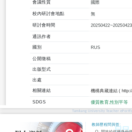
會議性質
國際
校內研討會地點
無
研討會時間
20250422~2025042
通訊作者
國別
RUS
公開徵稿
出版型式
出處
相關連結
機構典藏連結 ( http://tku
SDGS
優質教育,性別平等
Tamkang University Teacher ePortfo
教師歷程問與答:
Q: 開放給何種身份