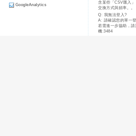
含某些「CSV匯入
GoogleAnalytics
交換方式與頻率。。
Q: 我無法登入?
A: 請確認您的單一
若需進一步協助，請
機:3484