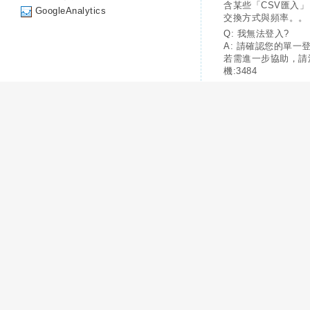
含某些「CSV匯入
GoogleAnalytics
交換方式與頻率。。
Q: 我無法登入?
A: 請確認您的單一
若需進一步協助，請
機:3484