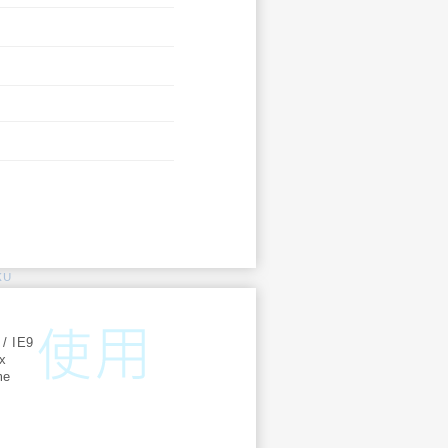
KU
:
 / IE9
ox
me