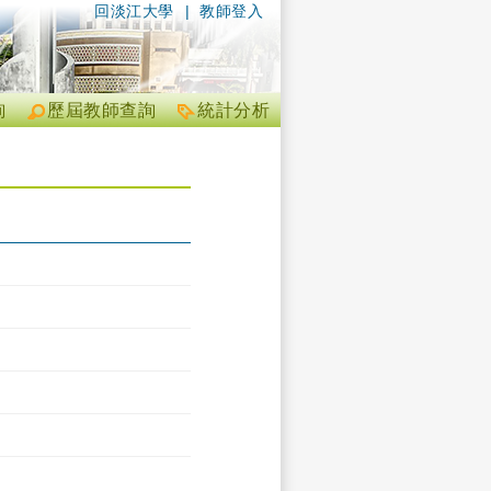
回淡江大學
|
教師登入
詢
歷屆教師查詢
統計分析