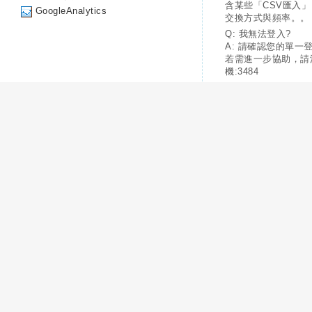
含某些「CSV匯入
GoogleAnalytics
交換方式與頻率。。
Q: 我無法登入?
A: 請確認您的單一
若需進一步協助，請
機:3484