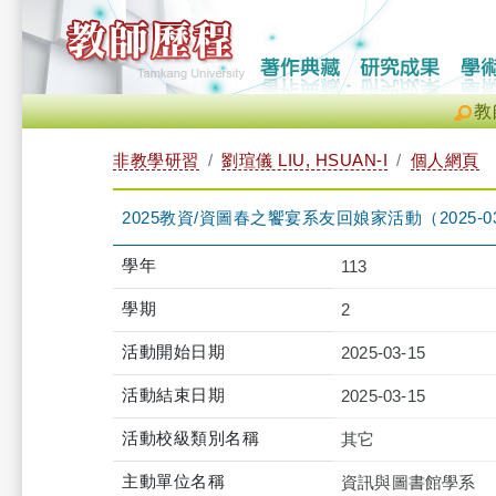
教
非教學研習
劉瑄儀 LIU, HSUAN-I
個人網頁
2025教資/資圖春之饗宴系友回娘家活動（2025-03-15 1
學年
113
學期
2
活動開始日期
2025-03-15
活動結束日期
2025-03-15
活動校級類別名稱
其它
主動單位名稱
資訊與圖書館學系