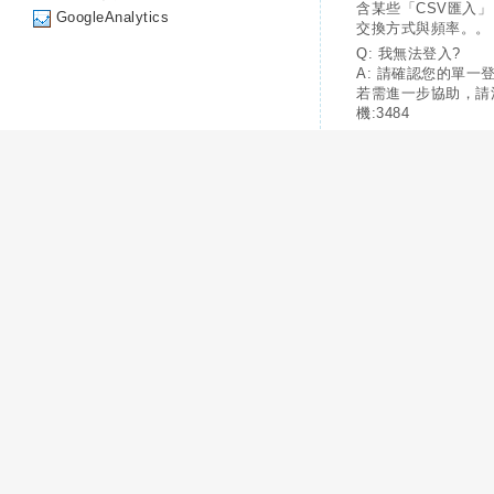
含某些「CSV匯入
GoogleAnalytics
交換方式與頻率。。
Q: 我無法登入?
A: 請確認您的單一
若需進一步協助，請
機:3484