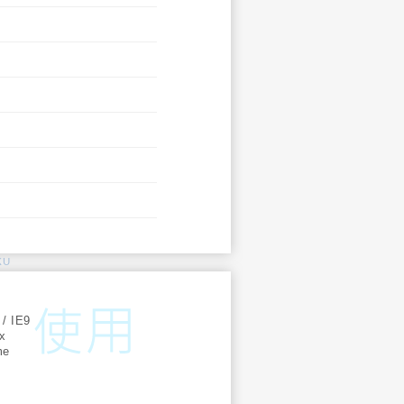
KU
:
 / IE9
ox
me