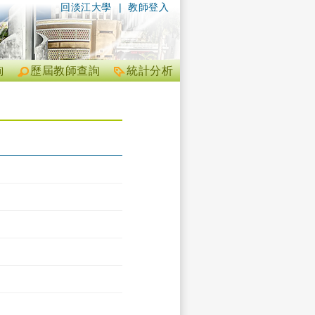
回淡江大學
|
教師登入
詢
歷屆教師查詢
統計分析