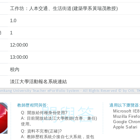
工作坊：人本交通、生活街道(建築學系黃瑞茂教授)
1.0
動
1
12:00:00
13:00:00
校內
淡江大學活動報名系統連結
amkang University Teacher ePortfolio System - All Rights Reserved © by OIS, T
教師歷程問與答:
適用以下瀏覽器
Microsoft IE8
Q: 開放給何種身份使用?
Mozilla Firef
A: 目前開放給淡江大學教師(含專、兼任)
Google Chro
使用。
Apple Safari
Q: 資料不完整(正確)?
A: 教師歷程系統介接自七大系統，並包