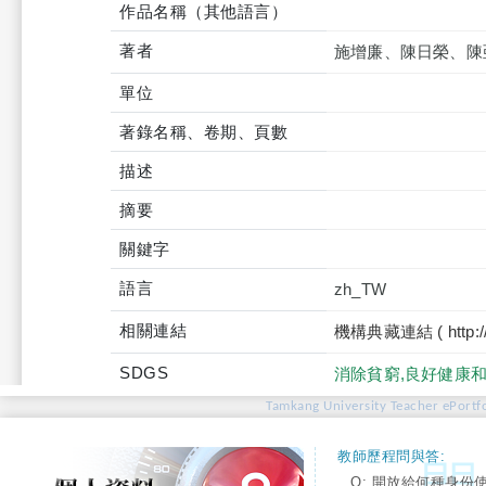
作品名稱（其他語言）
著者
施增廉、陳日榮、陳
單位
著錄名稱、卷期、頁數
描述
摘要
關鍵字
語言
zh_TW
相關連結
機構典藏連結 ( http://tku
SDGS
消除貧窮,良好健康
Tamkang University Teacher ePortfo
教師歷程問與答:
Q: 開放給何種身份