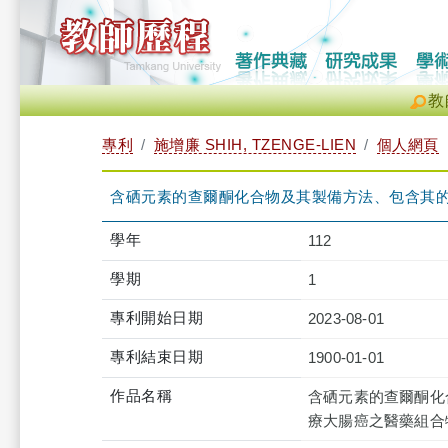
教
專利
施增廉 SHIH, TZENGE-LIEN
個人網頁
含硒元素的查爾酮化合物及其製備方法、包含其
學年
112
學期
1
專利開始日期
2023-08-01
專利結束日期
1900-01-01
作品名稱
含硒元素的查爾酮化
療大腸癌之醫藥組合