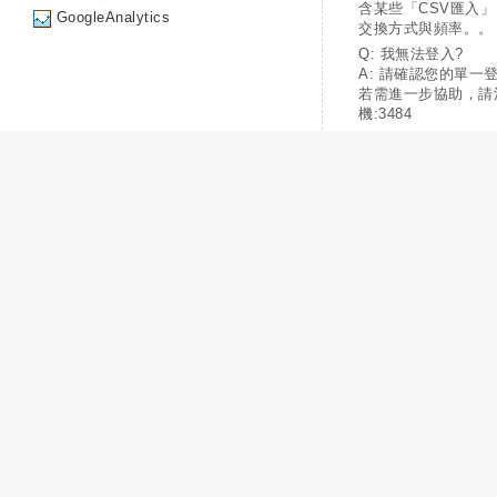
含某些「CSV匯入
GoogleAnalytics
交換方式與頻率。。
Q: 我無法登入?
A: 請確認您的單一
若需進一步協助，請
機:3484