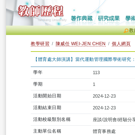
教
教學研習
陳威任 WEI-JEN CHEN
個人網頁
【體育處大師演講】當代運動管理國際學術研究：近期發展、趨
學年
113
學期
1
活動開始日期
2024-12-23
活動結束日期
2024-12-23
活動校級類別名稱
座談/說明會/經驗分
主動單位名稱
體育事務處