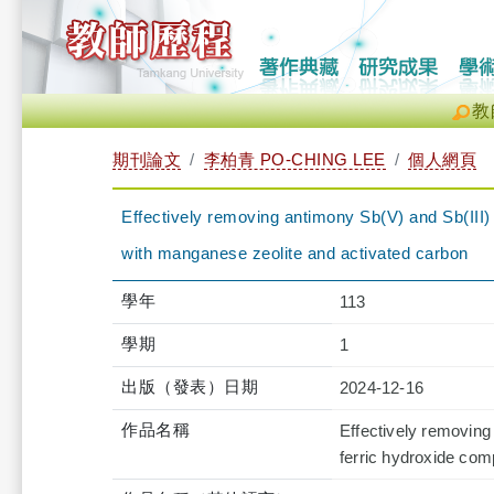
教
期刊論文
李柏青 PO-CHING LEE
個人網頁
Effectively removing antimony Sb(V) and Sb(III)
with manganese zeolite and activated carbon
學年
113
學期
1
出版（發表）日期
2024-12-16
作品名稱
Effectively removing
ferric hydroxide com