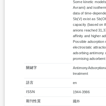
Some kinetic models
Avrami) and isother
data of time-dependen
Sb(V) exist as Sb(O
capacity (based on 
anions reached 31,37
affinity and higher 
Possible adsorption
electrostatic attract
adsorbing antimony 
promising adsorbent 
關鍵字
AntimonyAdsorptionA
treatment
語言
en
ISSN
1944-3986
期刊性質
國外