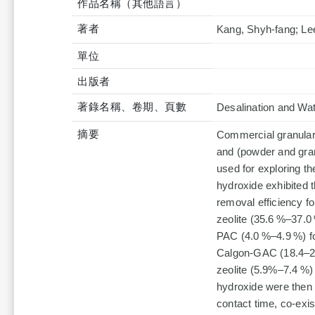
作品名稱（其他語言）
著者
Kang, Shyh-fang; Lee
單位
出版者
著錄名稱、卷期、頁數
Desalination and Wa
摘要
Commercial granular 
and (powder and gra
used for exploring t
hydroxide exhibited 
removal efficiency f
zeolite (35.6 %–37.
PAC (4.0 %–4.9 %) fo
Calgon-GAC (18.4–25
zeolite (5.9%–7.4 %)
hydroxide were then 
contact time, co-exis