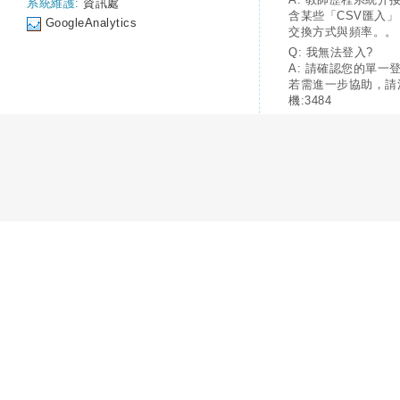
系統維護:
資訊處
含某些「CSV匯入
GoogleAnalytics
交換方式與頻率。。
Q: 我無法登入?
A: 請確認您的單一
若需進一步協助，請
機:3484