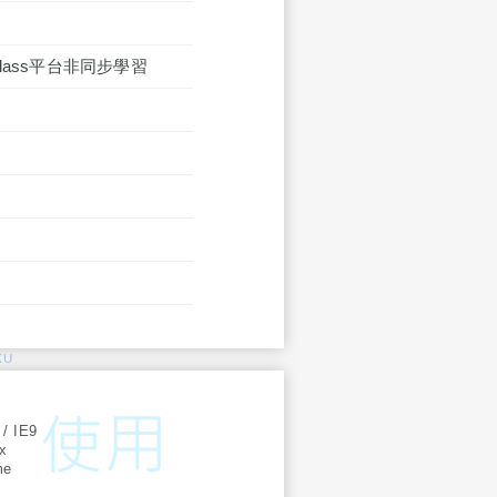
lass平台非同步學習
KU
:
 / IE9
ox
me