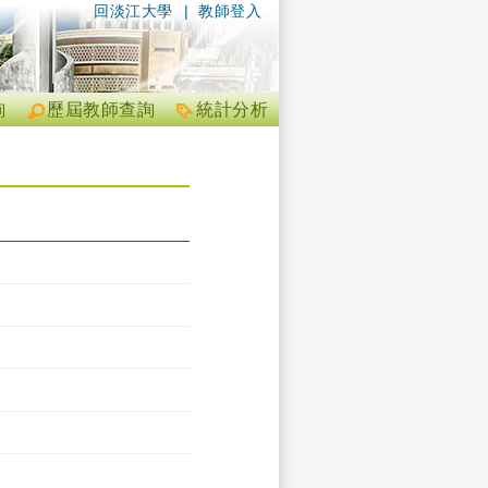
回淡江大學
|
教師登入
詢
歷屆教師查詢
統計分析