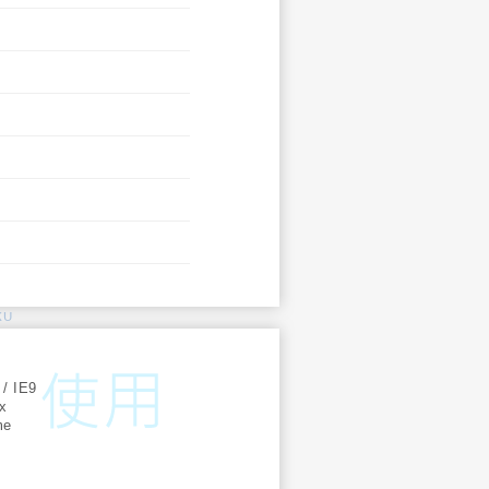
KU
:
 / IE9
ox
me