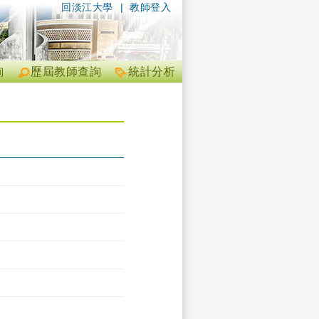
回淡江大學
|
教師登入
詢
歷屆教師查詢
統計分析