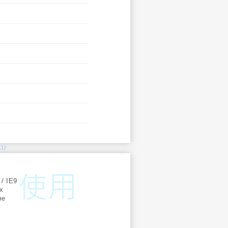
KU
:
 / IE9
ox
me