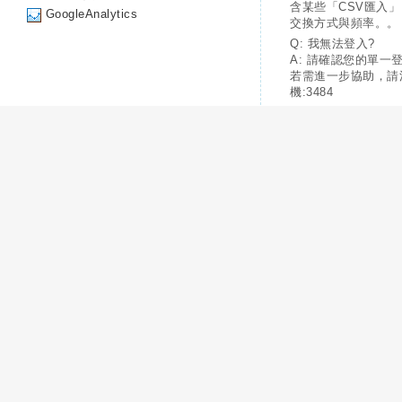
含某些「CSV匯入
GoogleAnalytics
交換方式與頻率。。
Q: 我無法登入?
A: 請確認您的單一
若需進一步協助，請
機:3484