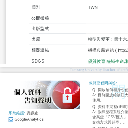
國別
TWN
公開徵稿
出版型式
出處
轉型與變革：第十六
相關連結
機構典藏連結 ( http://tku
SDGS
優質教育,陸域生命,
Tamkang University Teacher ePortfo
教師歷程問與答:
Q: 開放給何種身份
A: 目前開放給淡江
使用。
Q: 資料不完整(正確)
A: 教師歷程系統介
系統維護:
資訊處
含某些「CSV匯入
GoogleAnalytics
交換方式與頻率。。