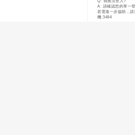
Q: 我無法登入?
A: 請確認您的單一
若需進一步協助，請
機:3484