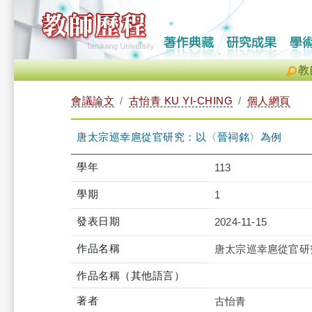
教
會議論文
古怡青 KU YI-CHING
個人網頁
唐太宗巡幸扈從官研究：以〈晉祠銘〉為例
學年
113
學期
1
發表日期
2024-11-15
作品名稱
唐太宗巡幸扈從官研
作品名稱（其他語言）
著者
古怡青