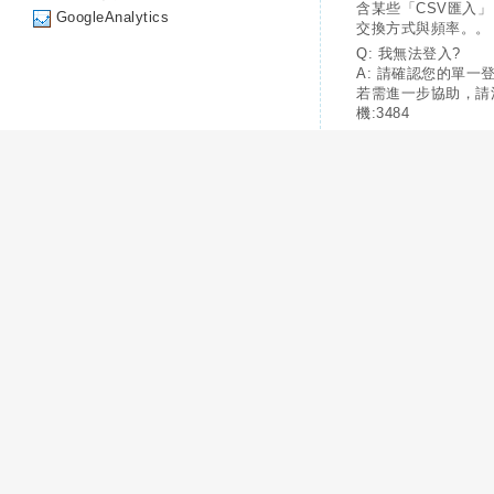
含某些「CSV匯入
GoogleAnalytics
交換方式與頻率。。
Q: 我無法登入?
A: 請確認您的單一
若需進一步協助，請
機:3484