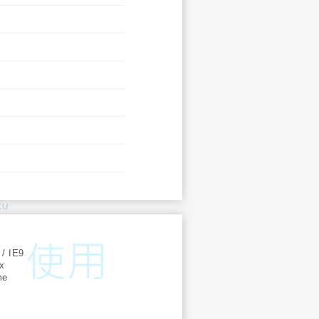
KU
:
 / IE9
ox
me