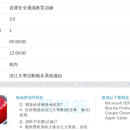
資通安全通識教育訓練
3.0
動
1
09:00:00
12:00:00
校內
淡江大學活動報名系統連結
amkang University Teacher ePortfolio System - All Rights Reserved © by OIS, T
教師歷程問與答:
適用以下瀏覽器
Microsoft IE8
Q: 開放給何種身份使用?
Mozilla Firef
A: 目前開放給淡江大學教師(含專、兼任)
Google Chro
使用。
Apple Safari
Q: 資料不完整(正確)?
A: 教師歷程系統介接自七大系統，並包