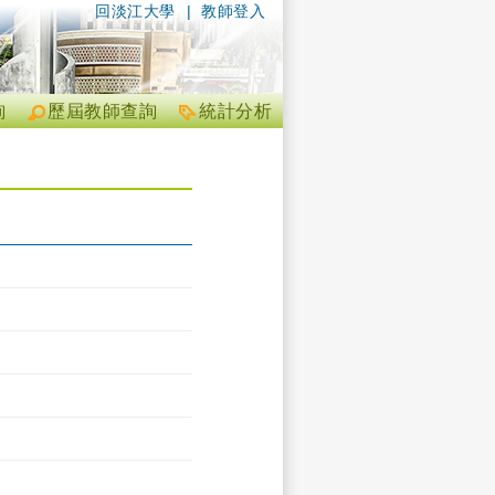
回淡江大學
|
教師登入
詢
歷屆教師查詢
統計分析