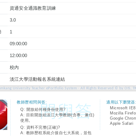
資通安全通識教育訓練
3.0
動
1
09:00:00
12:00:00
校內
淡江大學活動報名系統連結
amkang University Teacher ePortfolio System - All Rights Reserved © by OIS, T
教師歷程問與答:
適用以下瀏覽器
Microsoft IE8
Q: 開放給何種身份使用?
Mozilla Firef
A: 目前開放給淡江大學教師(含專、兼任)
Google Chro
使用。
Apple Safari
Q: 資料不完整(正確)?
A: 教師歷程系統介接自七大系統，並包