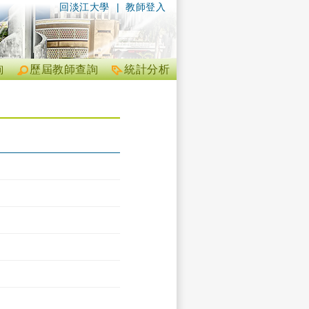
回淡江大學
|
教師登入
詢
歷屆教師查詢
統計分析