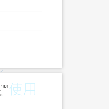
KU
:
 / IE9
ox
me