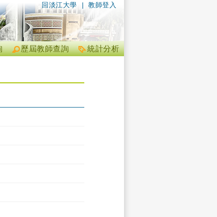
回淡江大學
|
教師登入
詢
歷屆教師查詢
統計分析