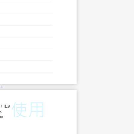
KU
:
 / IE9
ox
me