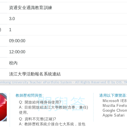
資通安全通識教育訓練
3.0
動
1
09:00:00
12:00:00
校內
淡江大學活動報名系統連結
amkang University Teacher ePortfolio System - All Rights Reserved © by OIS, T
教師歷程問與答:
適用以下瀏覽器
Microsoft IE8
Q: 開放給何種身份使用?
Mozilla Firef
A: 目前開放給淡江大學教師(含專、兼任)
Google Chro
使用。
Apple Safari
Q: 資料不完整(正確)?
A: 教師歷程系統介接自七大系統，並包