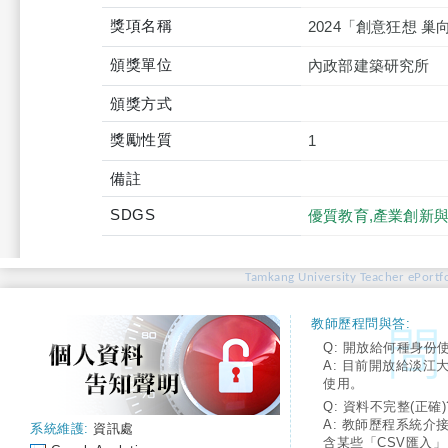
獎項名稱
2024「創意狂想 
頒獎單位
內政部建築研究所
頒獎方式
獎勵性質
1
備註
SDGS
優質教育,產業創新
Tamkang University Teacher ePortfo
教師歷程問與答:
Q: 開放給何種身份
A: 目前開放給淡江
使用。
Q: 資料不完整(正確)
A: 教師歷程系統介
系統維護:
資訊處
含某些「CSV匯入