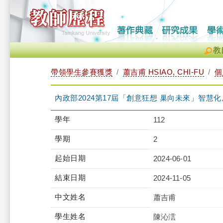
教
帶領學生參賽獲獎
蕭吉甫 HSIAO, CHI-FU
個
內政部2024第17屆「創意狂想 巢向未來」智慧
學年
112
學期
2
起始日期
2024-06-01
結束日期
2024-11-05
中文姓名
蕭吉甫
學生姓名
陳沁澐