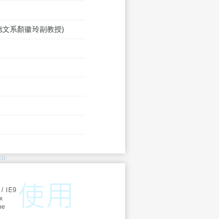
德文系顏徽玲副教授)
KU
:
 / IE9
ox
me