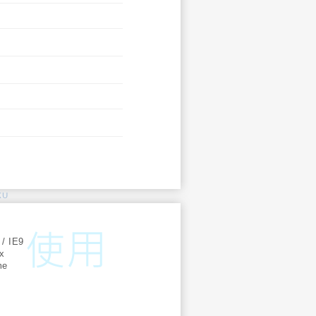
KU
:
 / IE9
ox
me