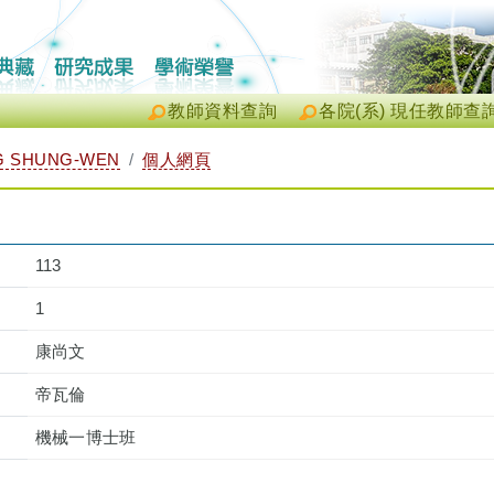
教師資料查詢
各院(系) 現任教師查
 SHUNG-WEN
個人網頁
113
1
康尚文
帝瓦倫
機械一博士班