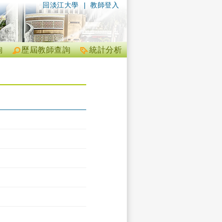
回淡江大學
|
教師登入
詢
歷屆教師查詢
統計分析