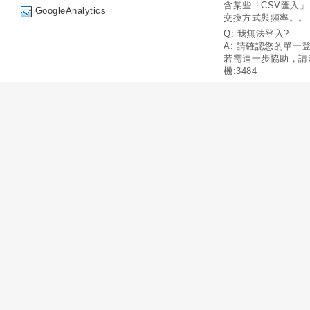
含某些「CSV匯入
GoogleAnalytics
交換方式與頻率。。
Q: 我無法登入?
A: 請確認您的單一
若需進一步協助，請
機:3484