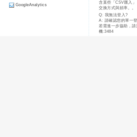
含某些「CSV匯入
GoogleAnalytics
交換方式與頻率。。
Q: 我無法登入?
A: 請確認您的單一
若需進一步協助，請
機:3484