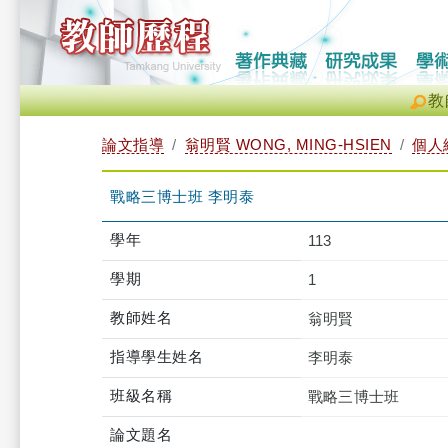
教
論文指導
翁明賢 WONG, MING-HSIEN
個人
戰略三博士班 李明泰
學年
113
學期
1
教師姓名
翁明賢
指導學生姓名
李明泰
班級名稱
戰略三博士班
論文題名