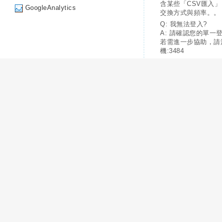
含某些「CSV匯入
GoogleAnalytics
交換方式與頻率。。
Q: 我無法登入?
A: 請確認您的單一
若需進一步協助，請
機:3484