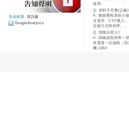
使用。
Q: 資料不完整(正確)
A: 教師歷程系統介
系統維護:
資訊處
含某些「CSV匯入
GoogleAnalytics
交換方式與頻率。。
Q: 我無法登入?
A: 請確認您的單一
若需進一步協助，請
機:3484