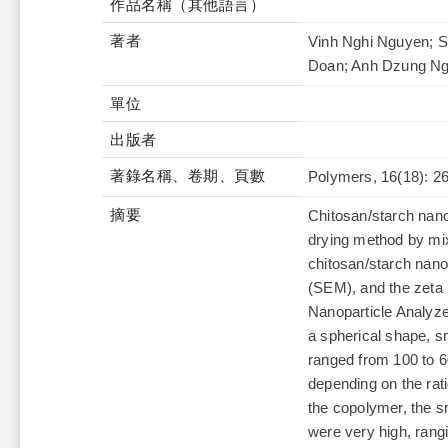
作品名稱（其他語言）
著者
Vinh Nghi Nguyen; 
Doan; Anh Dzung N
單位
出版者
著錄名稱、卷期、頁數
Polymers, 16(18): 2
摘要
Chitosan/starch nano
drying method by mix
chitosan/starch nano
(SEM), and the zeta 
Nanoparticle Analyze
a spherical shape, sm
ranged from 100 to 6
depending on the rati
the copolymer, the sm
were very high, ran