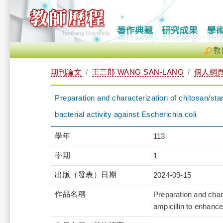
教
期刊論文
王三郎 WANG SAN-LANG
個人網
Preparation and characterization of chitosan/sta
bacterial activity against Escherichia coli
學年
113
學期
1
出版（發表）日期
2024-09-15
作品名稱
Preparation and char
ampicillin to enhance 