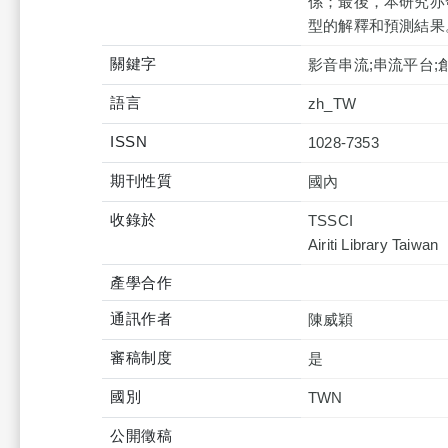
係；最後，本研究亦
型的解釋和預測結果
關鍵字
影音串流;串流平台;
語言
zh_TW
ISSN
1028-7353
期刊性質
國內
收錄於
TSSCI
產學合作
通訊作者
陳威穎
審稿制度
是
國別
TWN
公開徵稿