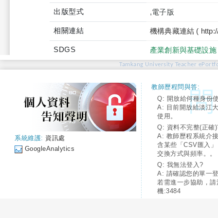
出版型式
,電子版
相關連結
機構典藏連結 ( http://tku
SDGS
產業創新與基礎設施
Tamkang University Teacher ePortfo
教師歷程問與答:
Q: 開放給何種身份
A: 目前開放給淡江
使用。
Q: 資料不完整(正確)
A: 教師歷程系統介
系統維護:
資訊處
含某些「CSV匯入
GoogleAnalytics
交換方式與頻率。。
Q: 我無法登入?
A: 請確認您的單一
若需進一步協助，請
機:3484