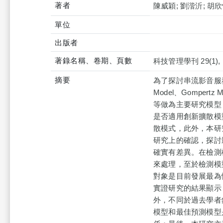
著者
陳威穎; 劉湝沂; 胡欣
單位
出版者
著錄名稱、卷期、頁數
科技管理學刊 29(1), p
摘要
為了探討串流影音服
Model、Gompertz
等做為主要研究模型
是否適用創新擴散模
散模式，此外，本研
研究上的確認，探討
確實有差異。在檢測
來處理，至於檢測模
對象是目前發展最為快速
實證研究的結果顯示
外，不同於過去學者
模型和最佳預測模型