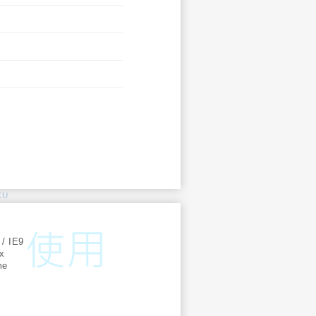
KU
:
 / IE9
ox
me