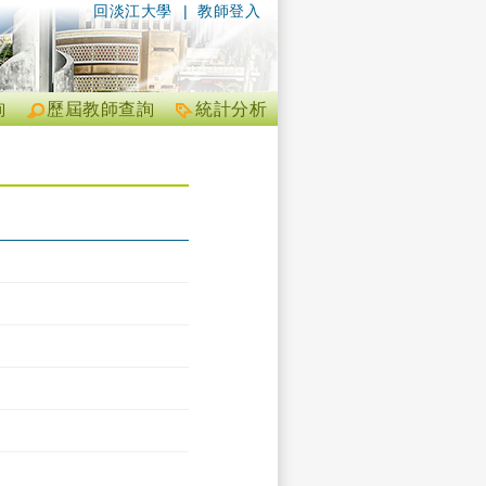
回淡江大學
|
教師登入
詢
歷屆教師查詢
統計分析