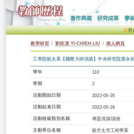
教
教學研習
劉依潔 YI-CHIEH LIU
個人網頁
工學院航太系【國際大師演講】中央研究院葉永烜院士 - The Ti
學年
110
學期
2
活動開始日期
2022-05-26
活動結束日期
2022-05-26
活動校級類別名稱
專題演講/講座
主動單位名稱
航空太空工程學系