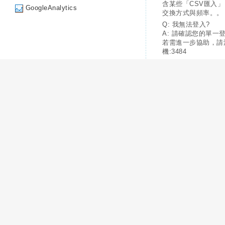
含某些「CSV匯入
GoogleAnalytics
交換方式與頻率。。
Q: 我無法登入?
A: 請確認您的單一
若需進一步協助，請
機:3484