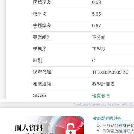
院標準差
0.68
校平均
5.65
校標準差
0.67
專業組別
不分組
學期序
下學期
班別
C
課程代號
TFJXB3A0939 2C
相關連結
教學計畫表
SDGS
優質教育
Tamkang University Teacher ePortfo
教師歷程問與答:
Q: 開放給何種身份
A: 目前開放給淡江